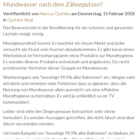
Mundwasser nach dem Zähneputzen?
Veröffentlicht
von
Marcus Quitzke
am
Donnerstag, 15 Februar 2018
in
Quitzke-Blog
Das Bewusstsein in der Bevölkerung für ein schönes und gesundes
Lächeln steigt stetig.
Mundgesundheit boomt. Es besthet ein riesen Markt und jeder
versucht ein Stück vom Kuchen abzubekommen. Es gibt kaum einen
Werbeblock im Fernsehprogramm ohne Produkte zur Mundhygiene.
Es werden diverse Produkte entwickelt und angeboten. Ein recht
prominenter Vertreter dieser Gruppe ist Mundwasser.
Werbeslogans wie "beseitigt 99,9% aller Bakterien" etc. klingen sehr
attraktiv und verleiten viele Patienten dazu zu glauben, dass die
Nutzung von Mundwasser allein ausreicht um eine effektive
Mundhygiene zu betreiben. Es wird ja schließlich so im TV
kommuniziert.
Leider sind viele der Dinge genauer betrachtet sehr clever
formuliert. Es werden Aussagen getroffen, die nicht falsch sind aber
falsch verstanden werden.
Um beim Beispiel von "beseitigt 99,9% aller Bakterien" zu bleiben, ist