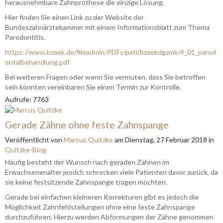
herausnehmbare Zahnprothese die einzige Lösung.
Hier finden Sie einen Link zu der Website der
Bundeszahnärztekammer mit einem Informationsblatt zum Thema
Parodontitis.
https://www.bzaek.de/fileadmin/PDFs/pati/bzaekdgzmk/4_01_parod
ontalbehandlung.pdf
Bei weiteren Fragen oder wenn Sie vermuten, dass Sie betroffen
sein könnten vereinbaren Sie einen Termin zur Kontrolle.
Aufrufe: 7763
Gerade Zähne ohne feste Zahnspange
Veröffentlicht
von
Marcus Quitzke
am
Dienstag, 27 Februar 2018
in
Quitzke-Blog
Häufig besteht der Wunsch nach geraden Zähnen im
Erwachsenenalter jeodch schrecken viele Patienten davor zurück, da
sie keine festsitzende Zahnspange tragen möchten.
Gerade bei einfachen kleineren Korrekturen gibt es jedoch die
Möglichkeit Zahnfehlstellungen ohne eine feste Zahnspange
durchzuführen. Hierzu werden Abformungen der Zähne genommen