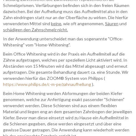
Schmelzprismen. Verfärbungen befinden sich in den freien Räumen
dazwischen. Bei der Aufhellung muss das Aufhellmittel also in den
Zahn eindringen statt nur an der Oberfläche zu wirken. Die hierfür
verwendeten Mittel sind
keine
, wie oft angenommen,
Säuren
und
schädigen den Zahnschmelz nicht.
In der Anwendung unterscheidet man das sogenannte "Office-
Whitening" vom "Home-Whitening".
Beim Office Whitening wird in der Praxis ein Aufhellmitell auf die
Zähne aufgetragen, welches per speziellem Licht aktiviert wird. In
Abständen von 15 Minuten wird das Mittel abgesaugt und erneut
aufgetragen. Die gesamte Behandlung dauert ca. eine Stunde. Wir
verwenden hierfür das ZOOM
®
System von Philipps (
https://www.philips.de/c-m-pe/zahnaufhellung
).
Beim Home Whitening werden Abformungen der beiden Kiefer
genommen, welche zur Anfertigung exakt passender "Schienen"
verwendet werden. Diese Schienen sind aus einem flexiblen
Material und liegen eng an dem gesamten Zahnbogen der jeweiligen
Kiefer. Bevor man diese einsetzt wird zu Hause ein Aufhellmittel in
die Schienen gegeben, diese werden eingesetzt und über eine
gewisse Dauer getragen. Die Anwendung kann wiederholt werden
bis das erwünschte Ergebnis erzielt ist.