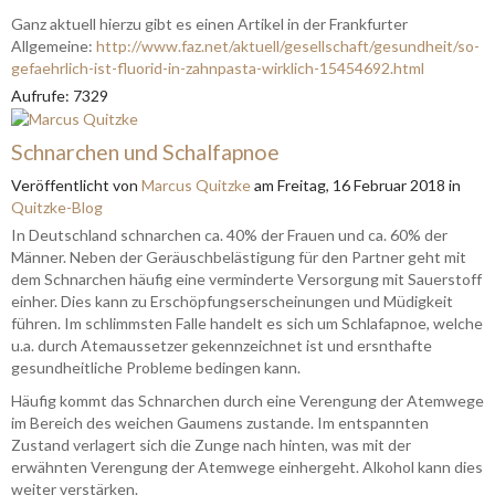
Ganz aktuell hierzu gibt es einen Artikel in der Frankfurter
Allgemeine:
http://www.faz.net/aktuell/gesellschaft/gesundheit/so-
gefaehrlich-ist-fluorid-in-zahnpasta-wirklich-15454692.html
Aufrufe: 7329
Schnarchen und Schalfapnoe
Veröffentlicht
von
Marcus Quitzke
am
Freitag, 16 Februar 2018
in
Quitzke-Blog
In Deutschland schnarchen ca. 40% der Frauen und ca. 60% der
Männer. Neben der Geräuschbelästigung für den Partner geht mit
dem Schnarchen häufig eine verminderte Versorgung mit Sauerstoff
einher. Dies kann zu Erschöpfungserscheinungen und Müdigkeit
führen. Im schlimmsten Falle handelt es sich um Schlafapnoe, welche
u.a. durch Atemaussetzer gekennzeichnet ist und ersnthafte
gesundheitliche Probleme bedingen kann.
Häufig kommt das Schnarchen durch eine Verengung der Atemwege
im Bereich des weichen Gaumens zustande. Im entspannten
Zustand verlagert sich die Zunge nach hinten, was mit der
erwähnten Verengung der Atemwege einhergeht. Alkohol kann dies
weiter verstärken.