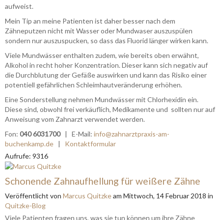
aufweist.
Mein Tip an meine Patienten ist daher besser nach dem
Zähneputzen nicht mit Wasser oder Mundwaser auszuspülen
sondern nur auszuspucken, so dass das Fluorid länger wirken kann.
Viele Mundwässer enthalten zudem, wie bereits oben erwähnt,
Alkohol in recht hoher Konzentration. Dieser kann sich negativ auf
die Durchblutung der Gefäße auswirken und kann das Risiko einer
potentiell gefährlichen Schleimhautveränderung erhöhen.
Eine Sonderstellung nehmen Mundwässer mit Chlorhexidin ein.
Diese sind, obwohl frei verkäuflich, Medikamente und sollten nur auf
Anweisung vom Zahnarzt verwendet werden.
Fon:
040 6031700
| E-Mail:
info@zahnarztpraxis-am-
buchenkamp.de
|
Kontaktformular
Aufrufe: 9316
Schonende Zahnaufhellung für weißere Zähne
Veröffentlicht
von
Marcus Quitzke
am
Mittwoch, 14 Februar 2018
in
Quitzke-Blog
Viele Patienten fragen uns, was sie tun können um ihre Zähne