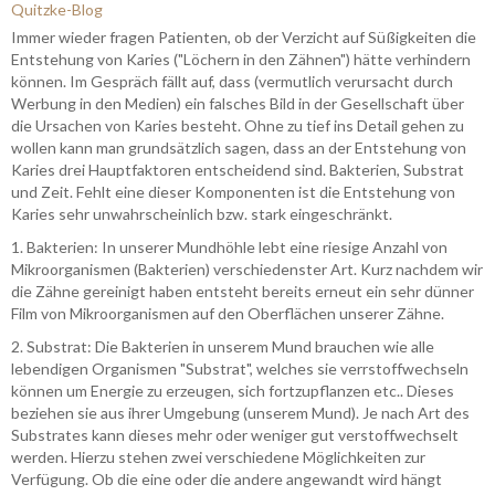
Quitzke-Blog
Immer wieder fragen Patienten, ob der Verzicht auf Süßigkeiten die
Entstehung von Karies ("Löchern in den Zähnen") hätte verhindern
können. Im Gespräch fällt auf, dass (vermutlich verursacht durch
Werbung in den Medien) ein falsches Bild in der Gesellschaft über
die Ursachen von Karies besteht. Ohne zu tief ins Detail gehen zu
wollen kann man grundsätzlich sagen, dass an der Entstehung von
Karies drei Hauptfaktoren entscheidend sind. Bakterien, Substrat
und Zeit. Fehlt eine dieser Komponenten ist die Entstehung von
Karies sehr unwahrscheinlich bzw. stark eingeschränkt.
1. Bakterien: In unserer Mundhöhle lebt eine riesige Anzahl von
Mikroorganismen (Bakterien) verschiedenster Art. Kurz nachdem wir
die Zähne gereinigt haben entsteht bereits erneut ein sehr dünner
Film von Mikroorganismen auf den Oberflächen unserer Zähne.
2. Substrat: Die Bakterien in unserem Mund brauchen wie alle
lebendigen Organismen "Substrat", welches sie verrstoffwechseln
können um Energie zu erzeugen, sich fortzupflanzen etc.. Dieses
beziehen sie aus ihrer Umgebung (unserem Mund). Je nach Art des
Substrates kann dieses mehr oder weniger gut verstoffwechselt
werden. Hierzu stehen zwei verschiedene Möglichkeiten zur
Verfügung. Ob die eine oder die andere angewandt wird hängt