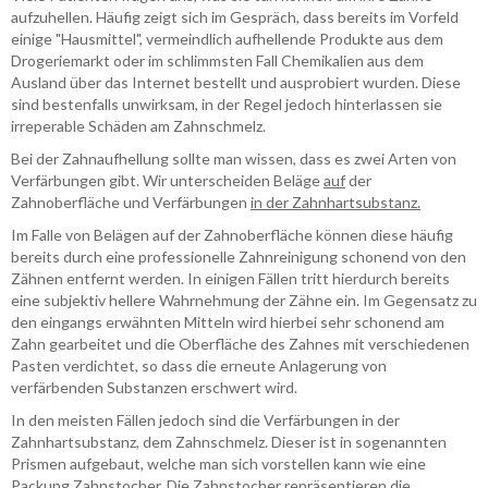
aufzuhellen. Häufig zeigt sich im Gespräch, dass bereits im Vorfeld
einige "Hausmittel", vermeindlich aufhellende Produkte aus dem
Drogeriemarkt oder im schlimmsten Fall Chemikalien aus dem
Ausland über das Internet bestellt und ausprobiert wurden. Diese
sind bestenfalls unwirksam, in der Regel jedoch hinterlassen sie
irreperable Schäden am Zahnschmelz.
Bei der Zahnaufhellung sollte man wissen, dass es zwei Arten von
Verfärbungen gibt. Wir unterscheiden Beläge
auf
der
Zahnoberfläche und Verfärbungen
in der Zahnhartsubstanz.
Im Falle von Belägen auf der Zahnoberfläche können diese häufig
bereits durch eine professionelle Zahnreinigung schonend von den
Zähnen entfernt werden. In einigen Fällen tritt hierdurch bereits
eine subjektiv hellere Wahrnehmung der Zähne ein. Im Gegensatz zu
den eingangs erwähnten Mitteln wird hierbei sehr schonend am
Zahn gearbeitet und die Oberfläche des Zahnes mit verschiedenen
Pasten verdichtet, so dass die erneute Anlagerung von
verfärbenden Substanzen erschwert wird.
In den meisten Fällen jedoch sind die Verfärbungen in der
Zahnhartsubstanz, dem Zahnschmelz. Dieser ist in sogenannten
Prismen aufgebaut, welche man sich vorstellen kann wie eine
Packung Zahnstocher. Die Zahnstocher repräsentieren die