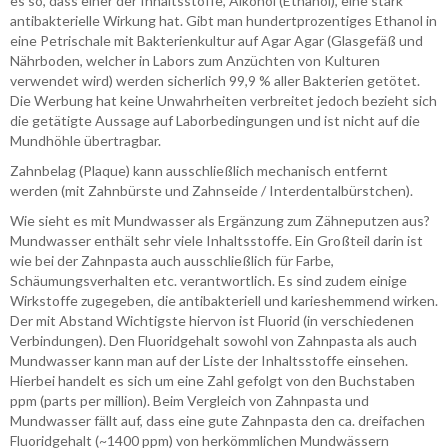
es so, dass einer der Inhaltsstoffe, Alkohol (Ethanol), eine stark
antibakterielle Wirkung hat. Gibt man hundertprozentiges Ethanol in
eine Petrischale mit Bakterienkultur auf Agar Agar (Glasgefäß und
Nährboden, welcher in Labors zum Anzüchten von Kulturen
verwendet wird) werden sicherlich 99,9 % aller Bakterien getötet.
Die Werbung hat keine Unwahrheiten verbreitet jedoch bezieht sich
die getätigte Aussage auf Laborbedingungen und ist nicht auf die
Mundhöhle übertragbar.
Zahnbelag (Plaque) kann ausschließlich mechanisch entfernt
werden (mit Zahnbürste und Zahnseide / Interdentalbürstchen).
Wie sieht es mit Mundwasser als Ergänzung zum Zähneputzen aus?
Mundwasser enthält sehr viele Inhaltsstoffe. Ein Großteil darin ist
wie bei der Zahnpasta auch ausschließlich für Farbe,
Schäumungsverhalten etc. verantwortlich. Es sind zudem einige
Wirkstoffe zugegeben, die antibakteriell und karieshemmend wirken.
Der mit Abstand Wichtigste hiervon ist Fluorid (in verschiedenen
Verbindungen). Den Fluoridgehalt sowohl von Zahnpasta als auch
Mundwasser kann man auf der Liste der Inhaltsstoffe einsehen.
Hierbei handelt es sich um eine Zahl gefolgt von den Buchstaben
ppm (parts per million). Beim Vergleich von Zahnpasta und
Mundwasser fällt auf, dass eine gute Zahnpasta den ca. dreifachen
Fluoridgehalt (~1400 ppm) von herkömmlichen Mundwässern