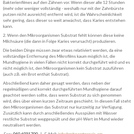
Bakterienfilmes auf den Zähnen vor. Wenn dieser alle 12 Stunden
(mehr oder weniger vollständig - weshalb nur mit der Zahnbürste
putzen nicht ausreicht) entfernt wird, ist die Wahrscheinlichkeit
sehr gering, dass dieser so weit anwächst, dass Karies entstehen
kann.
2. Wenn den Mikroorganismen Substrat fehlt können diese keine
Milchsäure (die dann in Folge Karies verursacht) produzieren.
Die beiden Dinge müssen zwar etwas relativiert werden, da eine
vollständige Entfernung des Mikrofilms kaum möglich ist, die
Mundhygiene in vielen Fällen nicht korrekt durchgeführt wird und es
nicht möglich ist, den Mikroorganismen kein Substrat zuzuführen
(auch z.B. ein Brot enthät Substrat).
Abschließend kann daher gesagt werden, dass neben der
regelmäßigen und korrekt durchgeführten Mundhygiene darauf
geachtet werden sollte, dass wenn Substrat zu sich genommen
wird, dies über einen kurzen Zeitraum geschieht. In diesem Fall steht
den Mikroorganismen das Substrat nur kurzzeitig zur Verfügung.
Zusätzlich kann durch anschließendes Ausspülen mit Wasser
restliche Substrat weggespült und der pH-Wert im Mund wieder
neutralisert werden.
Fon:
040 6031700
| E-Mail:
info@zahnarztpraxis-am-