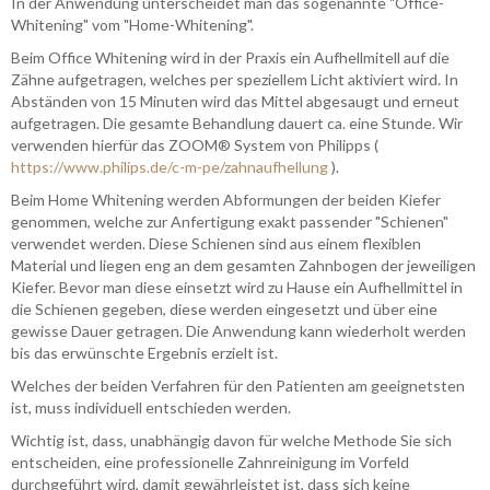
In der Anwendung unterscheidet man das sogenannte "Office-
Whitening" vom "Home-Whitening".
Beim Office Whitening wird in der Praxis ein Aufhellmitell auf die
Zähne aufgetragen, welches per speziellem Licht aktiviert wird. In
Abständen von 15 Minuten wird das Mittel abgesaugt und erneut
aufgetragen. Die gesamte Behandlung dauert ca. eine Stunde. Wir
verwenden hierfür das ZOOM
®
System von Philipps (
https://www.philips.de/c-m-pe/zahnaufhellung
).
Beim Home Whitening werden Abformungen der beiden Kiefer
genommen, welche zur Anfertigung exakt passender "Schienen"
verwendet werden. Diese Schienen sind aus einem flexiblen
Material und liegen eng an dem gesamten Zahnbogen der jeweiligen
Kiefer. Bevor man diese einsetzt wird zu Hause ein Aufhellmittel in
die Schienen gegeben, diese werden eingesetzt und über eine
gewisse Dauer getragen. Die Anwendung kann wiederholt werden
bis das erwünschte Ergebnis erzielt ist.
Welches der beiden Verfahren für den Patienten am geeignetsten
ist, muss individuell entschieden werden.
Wichtig ist, dass, unabhängig davon für welche Methode Sie sich
entscheiden, eine professionelle Zahnreinigung im Vorfeld
durchgeführt wird, damit gewährleistet ist, dass sich keine