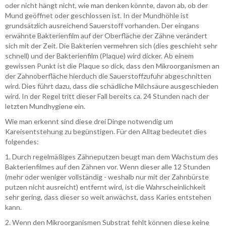
oder nicht hängt nicht, wie man denken könnte, davon ab, ob der
Mund geöffnet oder geschlossen ist. In der Mundhöhle ist
grundsätzlich ausreichend Sauerstoff vorhanden. Der eingans
erwähnte Bakterienfilm auf der Oberfläche der Zähne verändert
sich mit der Zeit. Die Bakterien vermehren sich (dies geschieht sehr
schnell) und der Bakterienfilm (Plaque) wird dicker. Ab einem
gewissen Punkt ist die Plaque so dick, dass den Mikroorganismen an
der Zahnoberfläche hierduch die Sauerstoffzufuhr abgeschnitten
wird. Dies führt dazu, dass die schädliche Milchsäure ausgeschieden
wird. In der Regel tritt dieser Fall bereits ca. 24 Stunden nach der
letzten Mundhygiene ein.
Wie man erkennt sind diese drei Dinge notwendig um
Kareisentstehung zu begünstigen. Für den Alltag bedeutet dies
folgendes:
1. Durch regelmäßiges Zähneputzen beugt man dem Wachstum des
Bakterienfilmes auf den Zähnen vor. Wenn dieser alle 12 Stunden
(mehr oder weniger vollständig - weshalb nur mit der Zahnbürste
putzen nicht ausreicht) entfernt wird, ist die Wahrscheinlichkeit
sehr gering, dass dieser so weit anwächst, dass Karies entstehen
kann.
2. Wenn den Mikroorganismen Substrat fehlt können diese keine