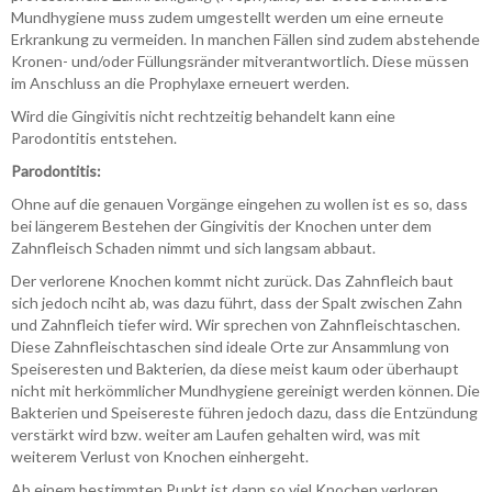
Mundhygiene muss zudem umgestellt werden um eine erneute
Erkrankung zu vermeiden. In manchen Fällen sind zudem abstehende
Kronen- und/oder Füllungsränder mitverantwortlich. Diese müssen
im Anschluss an die Prophylaxe erneuert werden.
Wird die Gingivitis nicht rechtzeitig behandelt kann eine
Parodontitis entstehen.
Parodontitis:
Ohne auf die genauen Vorgänge eingehen zu wollen ist es so, dass
bei längerem Bestehen der Gingivitis der Knochen unter dem
Zahnfleisch Schaden nimmt und sich langsam abbaut.
Der verlorene Knochen kommt nicht zurück. Das Zahnfleich baut
sich jedoch nciht ab, was dazu führt, dass der Spalt zwischen Zahn
und Zahnfleich tiefer wird. Wir sprechen von Zahnfleischtaschen.
Diese Zahnfleischtaschen sind ideale Orte zur Ansammlung von
Speiseresten und Bakterien, da diese meist kaum oder überhaupt
nicht mit herkömmlicher Mundhygiene gereinigt werden können. Die
Bakterien und Speisereste führen jedoch dazu, dass die Entzündung
verstärkt wird bzw. weiter am Laufen gehalten wird, was mit
weiterem Verlust von Knochen einhergeht.
Ab einem bestimmten Punkt ist dann so viel Knochen verloren