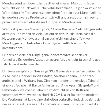
Mundgesundheit boomt. Es besthet ein riesen Markt und jeder
versucht ein Stück vom Kuchen abzubekommen. Es gibt kaum einen
Werbeblock im Fernsehprogramm ohne Produkte zur Mundhygiene.
Es werden diverse Produkte entwickelt und angeboten. Ein recht
prominenter Vertreter dieser Gruppe ist Mundwasser.
Werbeslogans wie "beseitigt 99,9% aller Bakterien" etc. klingen sehr
attraktiv und verleiten viele Patienten dazu zu glauben, dass die
Nutzung von Mundwasser allein ausreicht um eine effektive
Mundhygiene zu betreiben. Es wird ja schließlich so im TV
kommuniziert.
Leider sind viele der Dinge genauer betrachtet sehr clever
formuliert. Es werden Aussagen getroffen, die nicht falsch sind aber
falsch verstanden werden.
Um beim Beispiel von "beseitigt 99,9% aller Bakterien" zu bleiben, ist
es so, dass einer der Inhaltsstoffe, Alkohol (Ethanol), eine stark
antibakterielle Wirkung hat. Gibt man hundertprozentiges Ethanol in
eine Petrischale mit Bakterienkultur auf Agar Agar (Glasgefäß und
Nährboden, welcher in Labors zum Anzüchten von Kulturen
verwendet wird) werden sicherlich 99,9 % aller Bakterien getötet.
Die Werbung hat keine Unwahrheiten verbreitet jedoch bezieht sich
die getätigte Aussage auf Laborbedingungen und ist nicht auf die