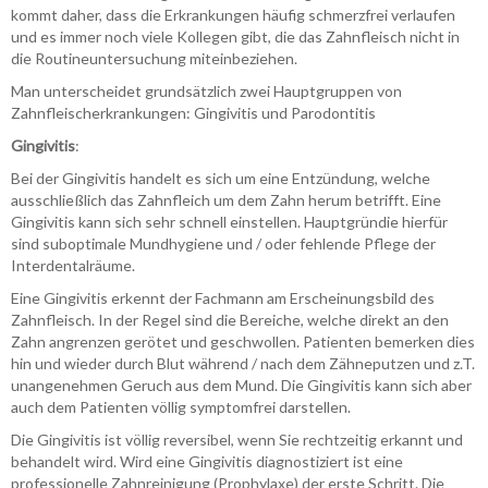
kommt daher, dass die Erkrankungen häufig schmerzfrei verlaufen
und es immer noch viele Kollegen gibt, die das Zahnfleisch nicht in
die Routineuntersuchung miteinbeziehen.
Man unterscheidet grundsätzlich zwei Hauptgruppen von
Zahnfleischerkrankungen: Gingivitis und Parodontitis
Gingivitis
:
Bei der Gingivitis handelt es sich um eine Entzündung, welche
ausschließlich das Zahnfleich um dem Zahn herum betrifft. Eine
Gingivitis kann sich sehr schnell einstellen. Hauptgründie hierfür
sind suboptimale Mundhygiene und / oder fehlende Pflege der
Interdentalräume.
Eine Gingivitis erkennt der Fachmann am Erscheinungsbild des
Zahnfleisch. In der Regel sind die Bereiche, welche direkt an den
Zahn angrenzen gerötet und geschwollen. Patienten bemerken dies
hin und wieder durch Blut während / nach dem Zähneputzen und z.T.
unangenehmen Geruch aus dem Mund. Die Gingivitis kann sich aber
auch dem Patienten völlig symptomfrei darstellen.
Die Gingivitis ist völlig reversibel, wenn Sie rechtzeitig erkannt und
behandelt wird. Wird eine Gingivitis diagnostiziert ist eine
professionelle Zahnreinigung (Prophylaxe) der erste Schritt. Die