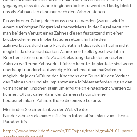
gegangen, dass die Zähne beginnen locker zu werden. Häufig bleibt
uns als Zahnärzten dann nur noch den Zahn zu ziehen.
Ein verlorener Zahn jedoch muss ersetzt werden (warum wird in
einem zukünftigen Blogartikel thematisiert). In der Regel versucht
man bei dem Verlust eines Zahnes diesen festsitzend mit einer
Brücke oder einem Implantat zu ersetzen. Im Falle des
Zahnverlustes durch eine Parodontitis ist dies jedoch häufig nicht
möglich, da die benachbarten Zähne meist selbt geschwächt im
Knochen stehen und die Zusatzbelastung durch den ersetzten
Zahn zu weiterem Zahnverlust führen könnte. Implantate sind wenn
überhaupt nur durch aufwendige Knochenaufbaumaßnahmen
möglich, da ja der VErlust des Knochens der Grund für den Verlust
des Zahnes war und ein Implantat eine Minidestanforderung an den
vorhandenen Knochen stellt um erfolgreich eingebracht werden zu
können. Oft ist daher dann der Zahnersatz durch eine
herausnehmbare Zahnprothese die einzige Lösung.
Hier finden Sie einen Link zu der Website der
Bundeszahnärztekammer mit einem Informationsblatt zum Thema
Parodontitis.
https://www.bzaek.de/fileadmin/PDFs/pati/bzaekdgzmk/4_01_parod
ontalbehandlung.pdf