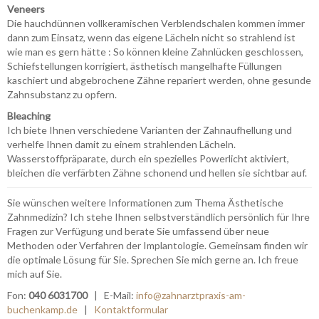
Veneers
Die hauchdünnen vollkeramischen Verblendschalen kommen immer
dann zum Einsatz, wenn das eigene Lächeln nicht so strahlend ist
wie man es gern hätte : So können kleine Zahnlücken geschlossen,
Schiefstellungen korrigiert, ästhetisch mangelhafte Füllungen
kaschiert und abgebrochene Zähne repariert werden, ohne gesunde
Zahnsubstanz zu opfern.
Bleaching
Ich biete Ihnen verschiedene Varianten der Zahnaufhellung und
verhelfe Ihnen damit zu einem strahlenden Lächeln.
Wasserstoffpräparate, durch ein spezielles Powerlicht aktiviert,
bleichen die verfärbten Zähne schonend und hellen sie sichtbar auf.
Sie wünschen weitere Informationen zum Thema Ästhetische
Zahnmedizin? Ich stehe Ihnen selbstverständlich persönlich für Ihre
Fragen zur Verfügung und berate Sie umfassend über neue
Methoden oder Verfahren der Implantologie. Gemeinsam finden wir
die optimale Lösung für Sie. Sprechen Sie mich gerne an. Ich freue
mich auf Sie.
Fon:
040 6031700
| E-Mail:
info@zahnarztpraxis-am-
buchenkamp.de
|
Kontaktformular