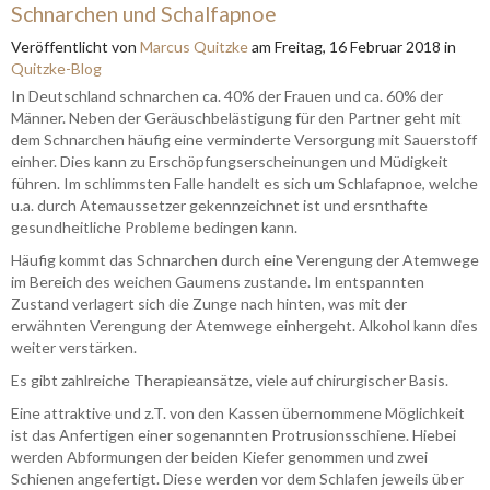
Schnarchen und Schalfapnoe
Veröffentlicht
von
Marcus Quitzke
am
Freitag, 16 Februar 2018
in
Quitzke-Blog
In Deutschland schnarchen ca. 40% der Frauen und ca. 60% der
Männer. Neben der Geräuschbelästigung für den Partner geht mit
dem Schnarchen häufig eine verminderte Versorgung mit Sauerstoff
einher. Dies kann zu Erschöpfungserscheinungen und Müdigkeit
führen. Im schlimmsten Falle handelt es sich um Schlafapnoe, welche
u.a. durch Atemaussetzer gekennzeichnet ist und ersnthafte
gesundheitliche Probleme bedingen kann.
Häufig kommt das Schnarchen durch eine Verengung der Atemwege
im Bereich des weichen Gaumens zustande. Im entspannten
Zustand verlagert sich die Zunge nach hinten, was mit der
erwähnten Verengung der Atemwege einhergeht. Alkohol kann dies
weiter verstärken.
Es gibt zahlreiche Therapieansätze, viele auf chirurgischer Basis.
Eine attraktive und z.T. von den Kassen übernommene Möglichkeit
ist das Anfertigen einer sogenannten Protrusionsschiene. Hiebei
werden Abformungen der beiden Kiefer genommen und zwei
Schienen angefertigt. Diese werden vor dem Schlafen jeweils über