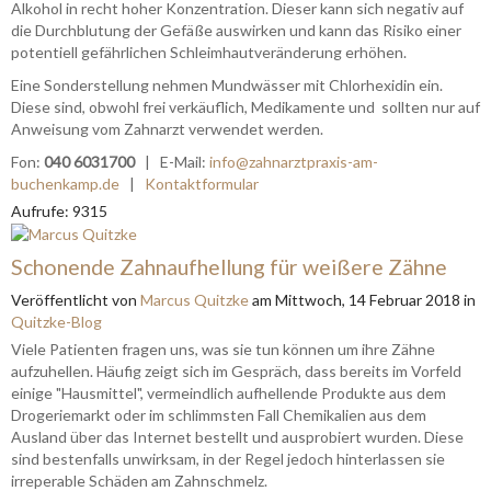
Alkohol in recht hoher Konzentration. Dieser kann sich negativ auf
die Durchblutung der Gefäße auswirken und kann das Risiko einer
potentiell gefährlichen Schleimhautveränderung erhöhen.
Eine Sonderstellung nehmen Mundwässer mit Chlorhexidin ein.
Diese sind, obwohl frei verkäuflich, Medikamente und sollten nur auf
Anweisung vom Zahnarzt verwendet werden.
Fon:
040 6031700
| E-Mail:
info@zahnarztpraxis-am-
buchenkamp.de
|
Kontaktformular
Aufrufe: 9315
Schonende Zahnaufhellung für weißere Zähne
Veröffentlicht
von
Marcus Quitzke
am
Mittwoch, 14 Februar 2018
in
Quitzke-Blog
Viele Patienten fragen uns, was sie tun können um ihre Zähne
aufzuhellen. Häufig zeigt sich im Gespräch, dass bereits im Vorfeld
einige "Hausmittel", vermeindlich aufhellende Produkte aus dem
Drogeriemarkt oder im schlimmsten Fall Chemikalien aus dem
Ausland über das Internet bestellt und ausprobiert wurden. Diese
sind bestenfalls unwirksam, in der Regel jedoch hinterlassen sie
irreperable Schäden am Zahnschmelz.